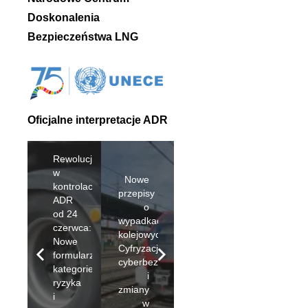
Doskonalenia
Bezpieczeństwa LNG
Oficjalne interpretacje ADR
Rewolucja
w
Nowe
kontrolach
przepisy
ADR
o
od 24
wypadkach
czerwca:
kolejowych:
Nowe
Cyfryzacja,
formularze,
cyberbezpieczeństwo
kategorie
i
ryzyka
zmiany
i
w