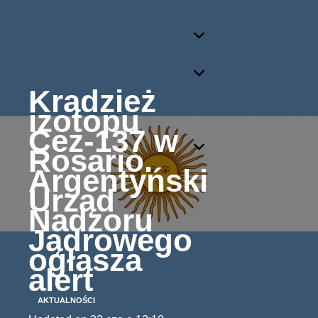
Kradzież
izotopu
Cez-137 w
Rosario.
Argentyński
Urząd
Nadzoru
Jądrowego
ogłasza
alert
AKTUALNOŚCI