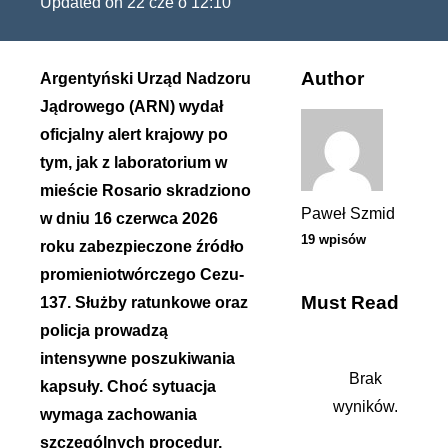
Updated on
22 cze o 12:10
Author
Argentyński Urząd Nadzoru
Jądrowego (ARN) wydał
oficjalny alert krajowy po
tym, jak z laboratorium w
mieście Rosario skradziono
Paweł Szmid
w dniu 16 czerwca 2026
19 wpisów
roku zabezpieczone źródło
promieniotwórczego Cezu-
Must Read
137. Służby ratunkowe oraz
policja prowadzą
intensywne poszukiwania
Brak
kapsuły. Choć sytuacja
wyników.
wymaga zachowania
szczególnych procedur,