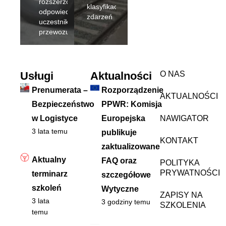
rozszerzona
klasyfikacji
odpowiedzialność
zdarzeń
uczestników
przewozu
Usługi
Aktualności
O NAS
Prenumerata –
Rozporządzenie
AKTUALNOŚCI
Bezpieczeństwo
PPWR: Komisja
w Logistyce
Europejska
NAWIGATOR
3 lata temu
publikuje
KONTAKT
zaktualizowane
Aktualny
FAQ oraz
POLITYKA
PRYWATNOŚCI
terminarz
szczegółowe
szkoleń
Wytyczne
ZAPISY NA
3 lata
3 godziny temu
SZKOLENIA
temu