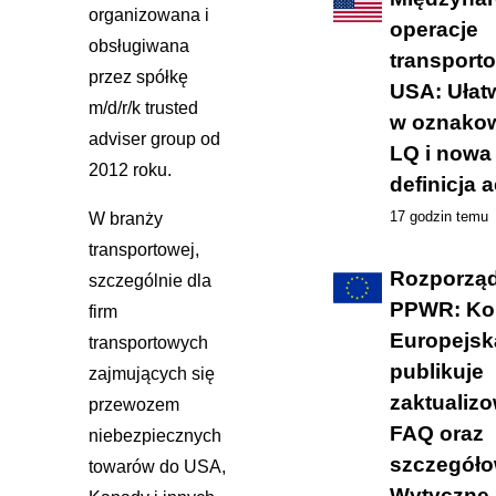
organizowana i
operacje
obsługiwana
transport
przez spółkę
USA: Ułat
m/d/r/k trusted
w oznako
adviser group od
LQ i nowa
2012 roku.
definicja a
17 godzin temu
W branży
transportowej,
Rozporzą
szczególnie dla
PPWR: Ko
firm
Europejsk
transportowych
publikuje
zajmujących się
zaktualiz
przewozem
FAQ oraz
niebezpiecznych
szczegół
towarów do USA,
Wytyczne