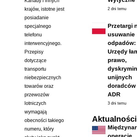
Kanady i innych
krajów, istotne jest
2 dni temu
posiadanie
Przetargi 
specjalnego
usuwanie
telefonu
odpadów:
interwencyjnego.
Urzędy ła
Przepisy
prawo,
dotyczące
dyskrymin
transportu
unijnych
niebezpiecznych
doradców
towarów oraz
ADR
przewozów
lotniczych
3 dni temu
wymagają
Aktualności
obecności takiego
Międzyna
numeru, który
operacje