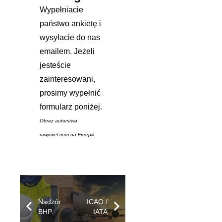
Wypełniacie
państwo ankietę i
wysyłacie do nas
emailem. Jeżeli
jesteście
zainteresowani,
prosimy wypełnić
formularz poniżej.
Obraz autorstwa
rawpixel.com
na Freepik
Nadzór
ICAO /
BHP
IATA