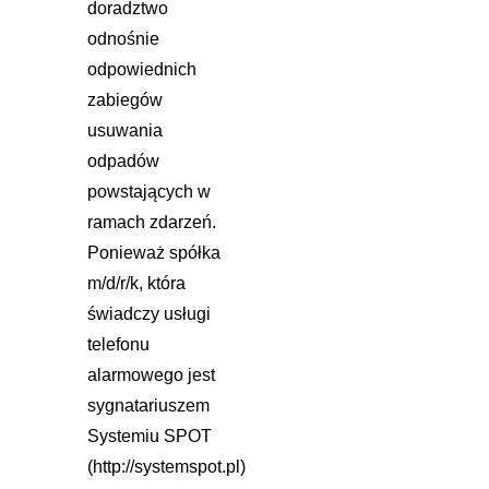
doradztwo
odnośnie
odpowiednich
zabiegów
usuwania
odpadów
powstających w
ramach zdarzeń.
Ponieważ spółka
m/d/r/k, która
świadczy usługi
telefonu
alarmowego jest
sygnatariuszem
Systemiu SPOT
(
http://systemspot.pl
)