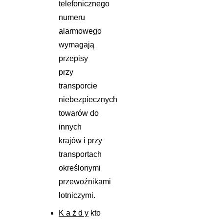
telefonicznego
numeru
alarmowego
wymagają
przepisy
przy
transporcie
niebezpiecznych
towarów do
innych
krajów i przy
transportach
określonymi
przewoźnikami
lotniczymi.
K a ż d y
kto