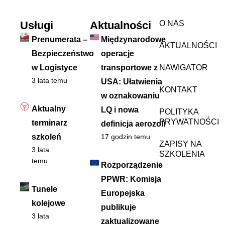
Usługi
Aktualności
O NAS
Prenumerata –
Międzynarodowe
AKTUALNOŚCI
Bezpieczeństwo
operacje
w Logistyce
transportowe z
NAWIGATOR
3 lata temu
USA: Ułatwienia
KONTAKT
w oznakowaniu
Aktualny
LQ i nowa
POLITYKA
PRYWATNOŚCI
terminarz
definicja aerozoli
szkoleń
17 godzin temu
ZAPISY NA
3 lata
SZKOLENIA
temu
Rozporządzenie
PPWR: Komisja
Tunele
Europejska
kolejowe
publikuje
3 lata
zaktualizowane