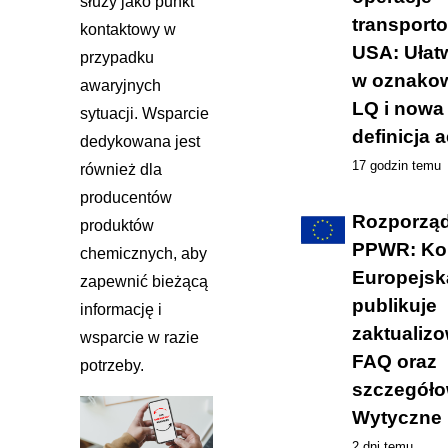
służy jako punkt
transport
kontaktowy w
USA: Ułat
przypadku
w oznako
awaryjnych
LQ i nowa
sytuacji. Wsparcie
definicja a
dedykowana jest
17 godzin temu
również dla
producentów
Rozporzą
produktów
PPWR: Ko
chemicznych, aby
Europejsk
zapewnić bieżącą
publikuje
informację i
zaktualiz
wsparcie w razie
FAQ oraz
potrzeby.
szczegół
Wytyczne
2 dni temu