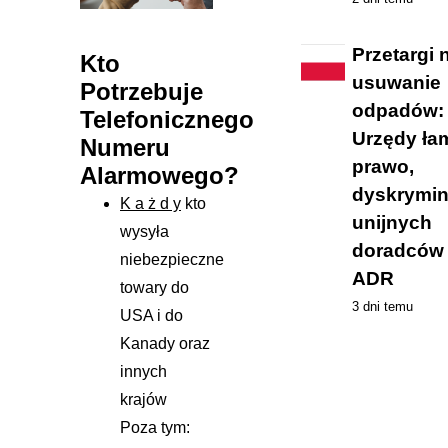
Przetargi 
Kto
usuwanie
Potrzebuje
odpadów:
Telefonicznego
Urzędy ła
Numeru
prawo,
Alarmowego?
dyskrymin
K a ż d y
kto
unijnych
wysyła
doradców
niebezpieczne
ADR
towary do
3 dni temu
USA i do
Kanady oraz
innych
krajów
Poza tym: