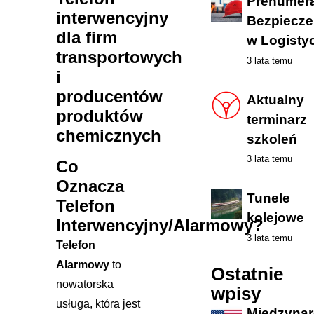
Prenumera
interwencyjny
Bezpiecz
dla firm
w Logisty
transportowych
3 lata temu
i
producentów
Aktualny
produktów
terminarz
chemicznych
szkoleń
3 lata temu
Co
Oznacza
Tunele
Telefon
kolejowe
Interwencyjny/Alarmowy?
3 lata temu
Telefon
Alarmowy
to
Ostatnie
nowatorska
wpisy
usługa, która jest
Międzyna