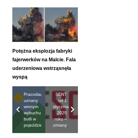
Potężna eksplozja fabryki
fajerwerków na Malcie. Fala
uderzeniowa wstrząsnęła
wyspą
Pracodawca
SENT
uznany
od 1
winnym
stycznia
wybuchu
2025
butli w
roku –
pojeździe
zmiany