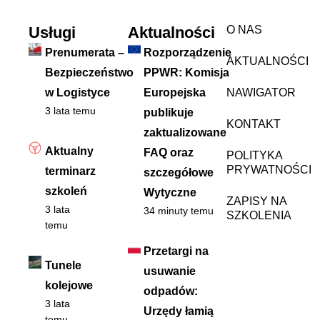
Usługi
Aktualności
O NAS
Prenumerata –
Rozporządzenie
AKTUALNOŚCI
Bezpieczeństwo
PPWR: Komisja
w Logistyce
Europejska
NAWIGATOR
3 lata temu
publikuje
KONTAKT
zaktualizowane
Aktualny
FAQ oraz
POLITYKA
PRYWATNOŚCI
terminarz
szczegółowe
szkoleń
Wytyczne
ZAPISY NA
3 lata
34 minuty temu
SZKOLENIA
temu
Przetargi na
Tunele
usuwanie
kolejowe
odpadów:
3 lata
Urzędy łamią
temu