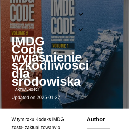
IMDG
Code
wyjaśnienie
szkodliwości
dla
środowiska
AKTUALNOŚCI
Updated on
2025-01-27
Author
W tym roku Kodeks IMDG
został zaktualizowany o