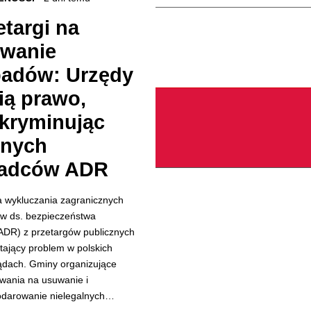
etargi na
wanie
adów: Urzędy
ią prawo,
kryminując
jnych
adców ADR
a wykluczania zagranicznych
w ds. bezpieczeństwa
DR) z przetargów publicznych
tający problem w polskich
dach. Gminy organizujące
wania na usuwanie i
darowanie nielegalnych…