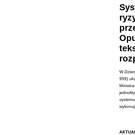
Sys
ryz
prz
Opu
tek
roz
W Dzien
999) uk
Ministra
jednolit
systemu
wykonu
AKTUA