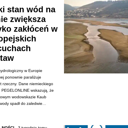
ki stan wód na
ie zwiększa
yko zakłóceń w
opejskich
cuchach
taw
hydrologiczny w Europie
ej ponownie paraliżuje
rt rzeczny. Dane niemieckiego
u PEGELONLINE wskazują, że
zowym wodowskazie Kaub
wody spadł do zaledwie…
LNOŚCI
3 tygodnie temu