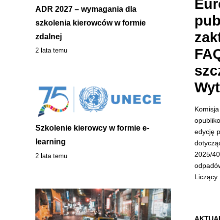
Eur
ADR 2027 – wymagania dla
pub
szkolenia kierowców w formie
zak
zdalnej
FAQ
2 lata temu
szc
Wyt
Komisja
opublik
Szkolenie kierowcy w formie e-
edycję 
learning
dotyczą
2025/40
2 lata temu
odpadó
Licząc
AKTUA