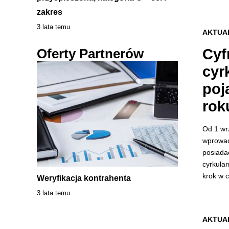
zakres
3 lata temu
AKTUA
Cyf
Oferty Partnerów
cyr
poj
rok
Od 1 wr
wprowad
posiada
cyrkula
krok w 
Weryfikacja kontrahenta
3 lata temu
AKTUA