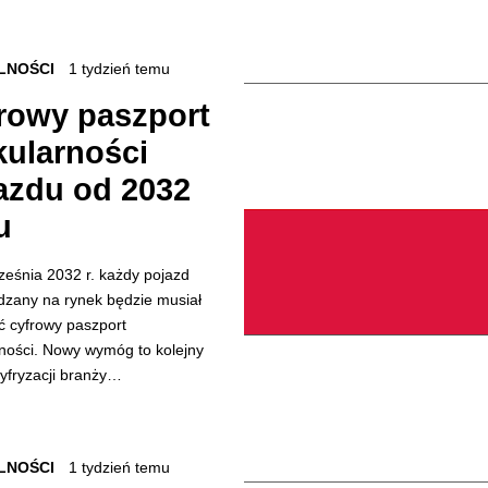
LNOŚCI
1 tydzień temu
rowy paszport
kularności
azdu od 2032
u
ześnia 2032 r. każdy pojazd
zany na rynek będzie musiał
ć cyfrowy paszport
rności. Nowy wymóg to kolejny
cyfryzacji branży…
LNOŚCI
1 tydzień temu