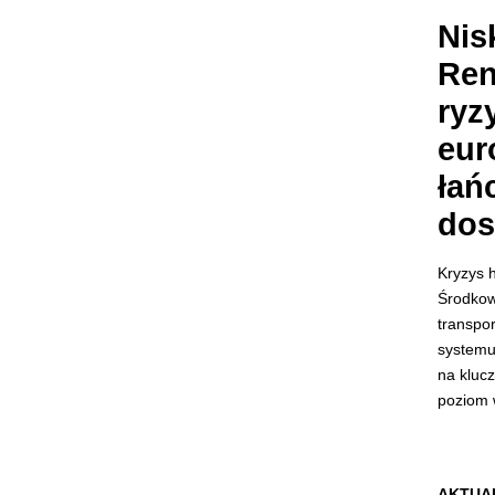
Nis
Ren
ryz
eur
łań
dos
Kryzys 
Środkow
transpo
system
na kluc
poziom 
AKTUA