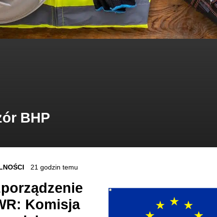
zór BHP
LNOŚCI
21 godzin temu
porządzenie
R: Komisja