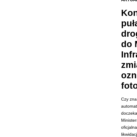
Kon
puł
dro
do 
Inf
zmi
ozn
fot
Czy zna
automaty
doczeka
Minister
oficjaln
likwidac