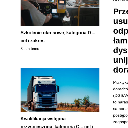
Prz
usu
odp
Szkolenie okresowe, kategoria D –
łam
cel i zakres
dys
3 lata temu
uni
dor
Praktyk
doradcó
(DGSA/A
to naras
samorzą
postępo
Kwalifikacja wstępna
zagospo
przyspieszona, kategoria C – cel i