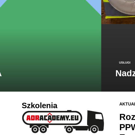
USŁUGI
A
Nad
Szkolenia
AKTUA
Roz
PPW