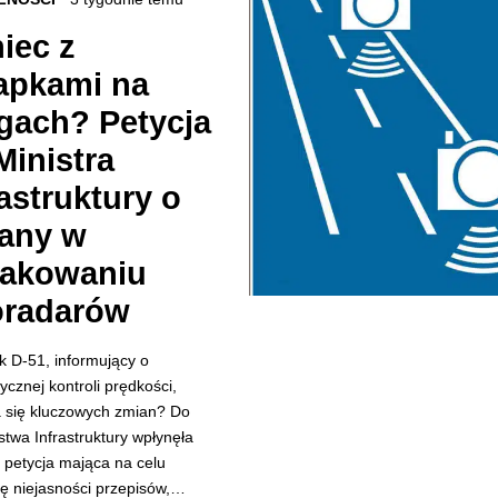
iec z
apkami na
gach? Petycja
Ministra
rastruktury o
any w
akowaniu
oradarów
k D-51, informujący o
cznej kontroli prędkości,
 się kluczowych zmian? Do
stwa Infrastruktury wpłynęła
a petycja mająca na celu
ję niejasności przepisów,…