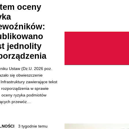
tem oceny
yka
ewoźników:
blikowano
st jednolity
porządzenia
niku Ustaw (Dz.U. 2026 poz.
azało się obwieszczenie
 Infrastruktury zawierające tekst
y rozporządzenia w sprawie
 oceny ryzyka podmiotów
jących przewóz…
LNOŚCI
3 tygodnie temu