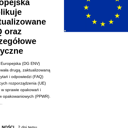
opejska
likuje
tualizowane
 oraz
zegółowe
yczne
 Europejska (DG ENV)
owała drugą, zaktualizowaną
pytań i odpowiedzi (FAQ)
cych rozporządzenia (UE)
 w sprawie opakowań i
w opakowaniowych (PPWR).
y…
LNOŚCI
2 dni temu