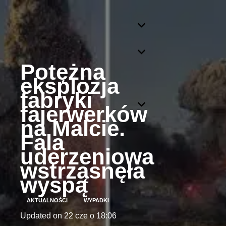
Potężna
eksplozja
fabryki
fajerwerków
na Malcie.
Fala
uderzeniowa
wstrząsnęła
wyspą
AKTUALNOŚCI
WYPADKI
Updated on
22 cze o 18:06