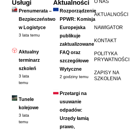
Usługi
Aktualności
O NAS
Prenumerata –
Rozporządzenie
AKTUALNOŚCI
Bezpieczeństwo
PPWR: Komisja
w Logistyce
Europejska
NAWIGATOR
3 lata temu
publikuje
KONTAKT
zaktualizowane
Aktualny
FAQ oraz
POLITYKA
PRYWATNOŚCI
terminarz
szczegółowe
szkoleń
Wytyczne
ZAPISY NA
3 lata
2 godziny temu
SZKOLENIA
temu
Przetargi na
Tunele
usuwanie
kolejowe
odpadów:
3 lata
Urzędy łamią
temu
prawo,