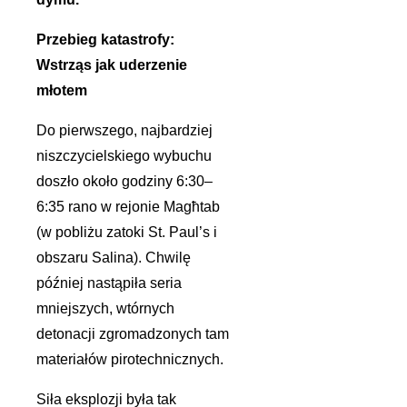
Przebieg katastrofy:
Wstrząs jak uderzenie
młotem
Do pierwszego, najbardziej
niszczycielskiego wybuchu
doszło około godziny 6:30–
6:35 rano w rejonie Magħtab
(w pobliżu zatoki St. Paul’s i
obszaru Salina). Chwilę
później nastąpiła seria
mniejszych, wtórnych
detonacji zgromadzonych tam
materiałów pirotechnicznych.
Siła eksplozji była tak