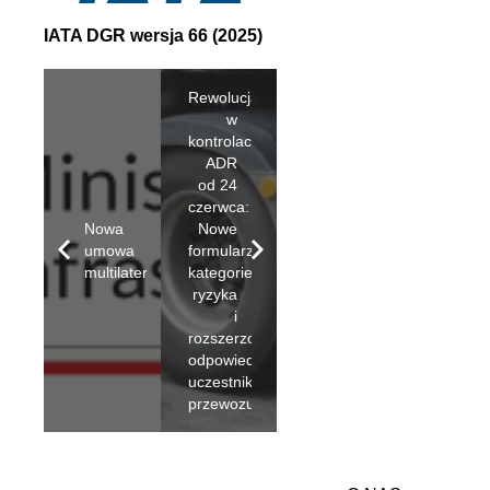
IATA DGR wersja 66 (2025)
Rewolucja
w
kontrolach
ADR
od 24
czerwca:
Nowa
Nowe
umowa
formularze,
multilateralną
kategorie
ryzyka
i
rozszerzona
odpowiedzialność
uczestników
przewozu