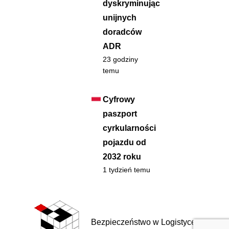
dyskryminując
unijnych
doradców
ADR
23 godziny
temu
Cyfrowy
paszport
cyrkularności
pojazdu od
2032 roku
1 tydzień temu
Bezpieczeństwo w Logistyce