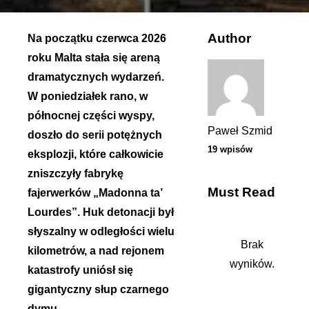
Author
Na początku czerwca 2026
roku Malta stała się areną
dramatycznych wydarzeń.
W poniedziałek rano, w
północnej części wyspy,
Paweł Szmid
doszło do serii potężnych
19 wpisów
eksplozji, które całkowicie
zniszczyły fabrykę
Must Read
fajerwerków „Madonna ta’
Lourdes”. Huk detonacji był
słyszalny w odległości wielu
Brak
kilometrów, a nad rejonem
wyników.
katastrofy uniósł się
gigantyczny słup czarnego
dymu.