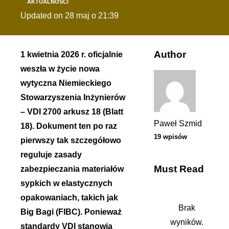
AKTUALNOŚCI
Updated on
28 maj o 21:39
Author
1 kwietnia 2026 r. oficjalnie
weszła w życie nowa
wytyczna Niemieckiego
Stowarzyszenia Inżynierów
– VDI 2700 arkusz 18 (Blatt
Paweł Szmid
18). Dokument ten po raz
19 wpisów
pierwszy tak szczegółowo
reguluje zasady
Must Read
zabezpieczania materiałów
sypkich w elastycznych
opakowaniach, takich jak
Brak
Big Bagi (FIBC). Ponieważ
wyników.
standardy VDI stanowią