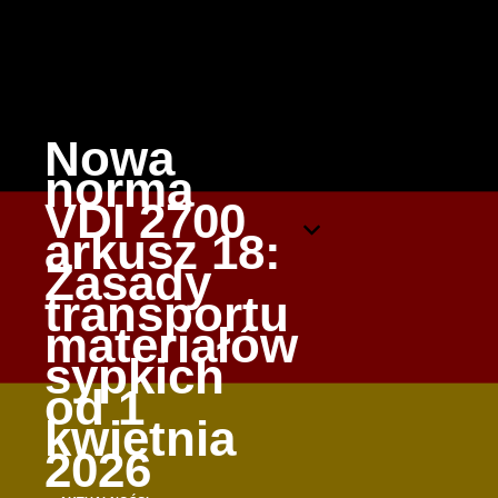
Nowa
norma
VDI 2700
arkusz 18:
Zasady
transportu
materiałów
sypkich
od 1
kwietnia
2026