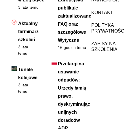
3 lata temu
publikuje
KONTAKT
zaktualizowane
Aktualny
FAQ oraz
POLITYKA
PRYWATNOŚCI
terminarz
szczegółowe
szkoleń
Wytyczne
ZAPISY NA
3 lata
16 godzin temu
SZKOLENIA
temu
Przetargi na
Tunele
usuwanie
kolejowe
odpadów:
3 lata
Urzędy łamią
temu
prawo,
dyskryminując
unijnych
doradców
ADR