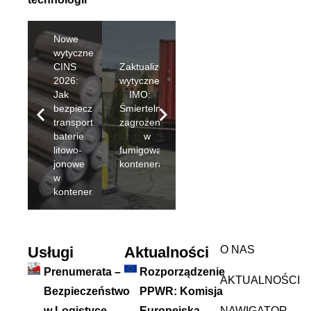
Nowe
wytyczne
CINS
Zaktualizowane
2026:
wytyczne
Jak
IMO:
bezpiecznie
Śmiertelne
transportować
zagrożenie
baterie
w
litowo-
fumigowanych
jonowe
kontenerach
w
kontenerach?
Usługi
Aktualności
O NAS
Prenumerata –
Rozporządzenie
AKTUALNOŚCI
Bezpieczeństwo
PPWR: Komisja
w Logistyce
Europejska
NAWIGATOR