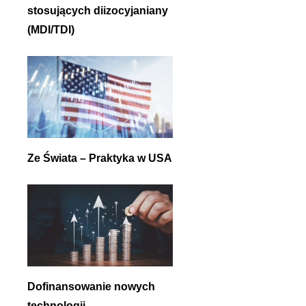
stosujących diizocyjaniany
(MDI/TDI)
Ze Świata – Praktyka w USA
Dofinansowanie nowych
technologii