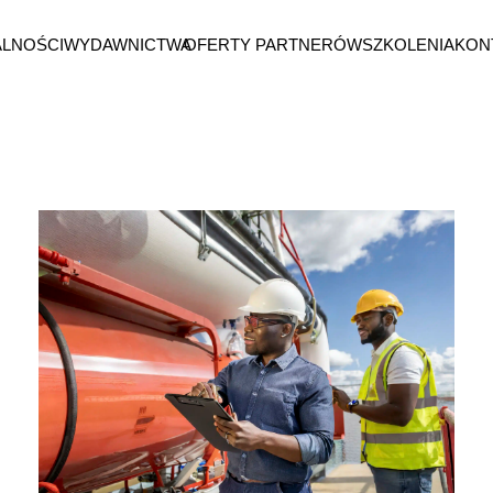
ALNOŚCI
WYDAWNICTWA
OFERTY PARTNERÓW
SZKOLENIA
KON