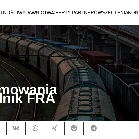
ALNOŚCI
WYDAWNICTWA
OFERTY PARTNERÓW
SZKOLENIA
KON
rmowania
dnik FRA