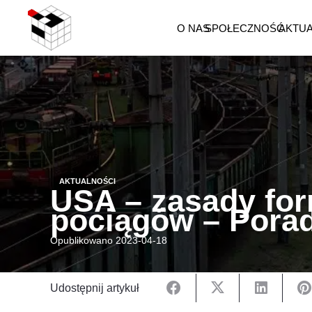
O NAS
SPOŁECZNOŚĆ
AKTU
AKTUALNOŚCI
USA – zasady fo
pociągów – Pora
Opublikowano
2023-04-18
Udostępnij artykuł