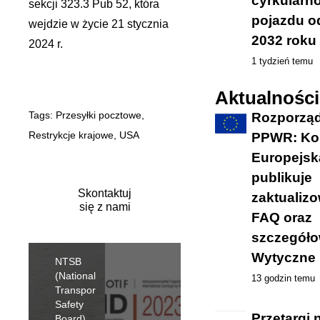
cyrkularn
sekcji 323.3 Pub 52, która
pojazdu o
wejdzie w życie 21 stycznia
2032 roku
2024 r.
1 tydzień temu
Aktualności
Tags:
Przesyłki pocztowe
,
Rozporzą
Restrykcje krajowe
,
USA
PPWR: Ko
Europejsk
publikuje
Skontaktuj
zaktualiz
się z nami
FAQ oraz
szczegół
Wytyczne
NTSB
(National
13 godzin temu
Transport
Safety
Przetargi 
Board)