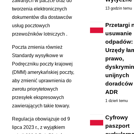
zawartych w paczce oraz do
13 godzin temu
tworzenia elektronicznych
dokumentów dla dostawców
Przetargi 
usług pocztowych
usuwanie
przewoźników lotniczych .
odpadów:
Poczta zmienia również
Urzędy ła
Standardy wysyłkowe w
prawo,
Podręczniku poczty krajowej
dyskrymin
(DMM) amerykańskiej poczty,
unijnych
aby zmienić uprawnienia do
doradców
zwrotu priorytetowych
ADR
przesyłek ekspresowych
1 dzień temu
zawierających takie towary.
Cyfrowy
Regulacja obowiązuje od 9
paszport
lipca 2023 r., z wyjątkiem