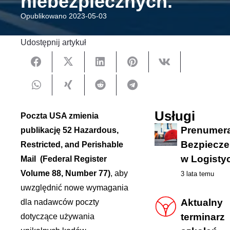
niebezpiecznych.
Opublikowano
2023-05-03
Udostępnij artykuł
Usługi
Poczta USA zmienia
Prenumera
publikację 52 Hazardous,
Bezpiecz
Restricted, and Perishable
w Logisty
Mail
(Federal Register
Volume 88, Number 77)
, aby
3 lata temu
uwzględnić nowe wymagania
Aktualny
dla nadawców poczty
terminarz
dotyczące używania