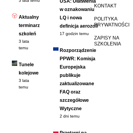
3 lata temu
USA: Ułatwienia
KONTAKT
w oznakowaniu
Aktualny
LQ i nowa
POLITYKA
PRYWATNOŚCI
terminarz
definicja aerozoli
szkoleń
17 godzin temu
ZAPISY NA
3 lata
SZKOLENIA
temu
Rozporządzenie
PPWR: Komisja
Tunele
Europejska
kolejowe
publikuje
3 lata
zaktualizowane
temu
FAQ oraz
szczegółowe
Wytyczne
2 dni temu
Przetargi na