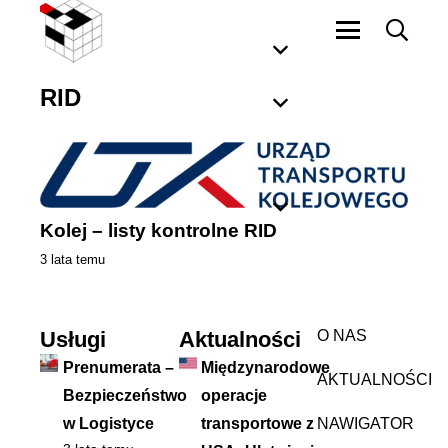
RID
Kolej – listy kontrolne RID
3 lata temu
Usługi
Aktualności
O NAS
Prenumerata –
Międzynarodowe
AKTUALNOŚCI
Bezpieczeństwo
operacje
w Logistyce
transportowe z
NAWIGATOR