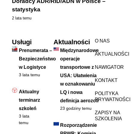
Doradcy ADR/RID/ADN w Polsce –
statystyka
2 lata temu
Usługi
Aktualności
O NAS
Prenumerata –
Międzynarodowe
AKTUALNOŚCI
Bezpieczeństwo
operacje
w Logistyce
transportowe z
NAWIGATOR
3 lata temu
USA: Ułatwienia
KONTAKT
w oznakowaniu
Aktualny
LQ i nowa
POLITYKA
PRYWATNOŚCI
terminarz
definicja aerozoli
szkoleń
23 godziny temu
ZAPISY NA
3 lata
SZKOLENIA
temu
Rozporządzenie
PPWR: Komisja