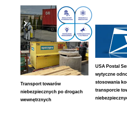
You May Also Like
USA Postal Se
wytyczne odno
stosowania k
Transport towarów
transporcie t
niebezpiecznych po drogach
niebezpieczny
wewnętrznych