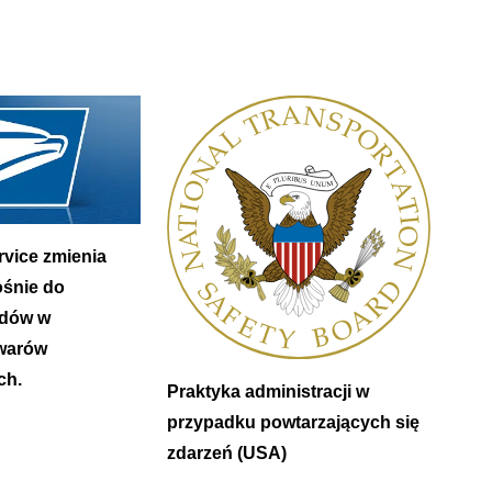
rvice zmienia
śnie do
odów w
owarów
ch.
Praktyka administracji w
przypadku powtarzających się
zdarzeń (USA)