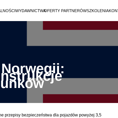
ALNOŚCI
WYDAWNICTWA
OFERTY PARTNERÓW
SZKOLENIA
KON
Norwegii:
nstrukcje
dunków
ne przepisy bezpieczeństwa dla pojazdów powyżej 3,5