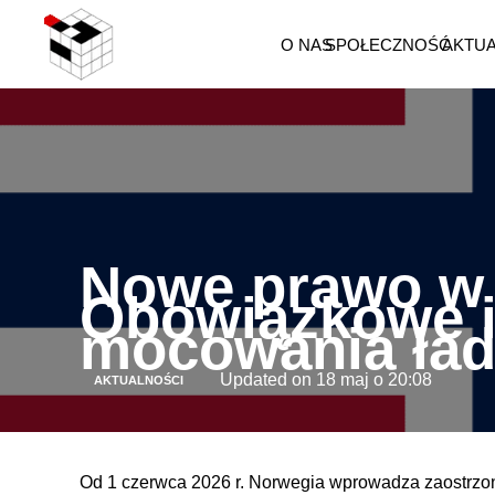
O NAS
SPOŁECZNOŚĆ
AKTU
Nowe prawo w 
Obowiązkowe i
mocowania ła
Updated on
18 maj o 20:08
AKTUALNOŚCI
Od 1 czerwca 2026 r. Norwegia wprowadza zaostrzo