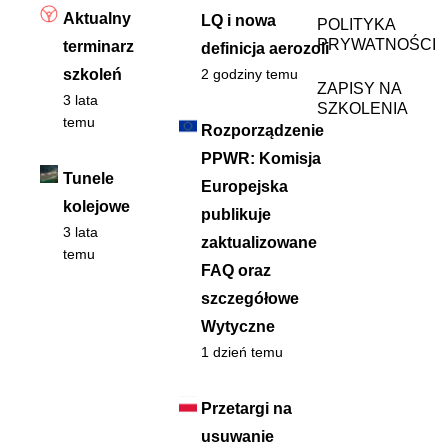
Aktualny
LQ i nowa
POLITYKA
PRYWATNOŚCI
terminarz
definicja aerozoli
szkoleń
2 godziny temu
ZAPISY NA
3 lata
SZKOLENIA
temu
Rozporządzenie
PPWR: Komisja
Tunele
Europejska
kolejowe
publikuje
3 lata
zaktualizowane
temu
FAQ oraz
szczegółowe
Wytyczne
1 dzień temu
Przetargi na
usuwanie