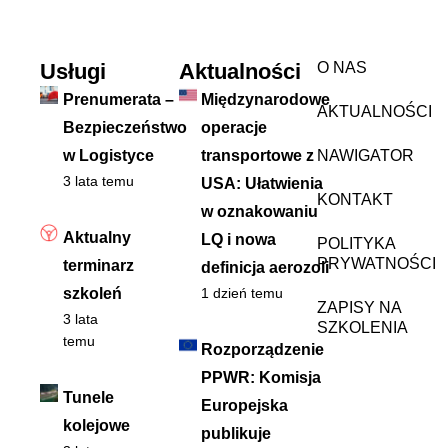
Usługi
Aktualności
O NAS
Prenumerata –
Międzynarodowe
AKTUALNOŚCI
Bezpieczeństwo
operacje
w Logistyce
transportowe z
NAWIGATOR
3 lata temu
USA: Ułatwienia
KONTAKT
w oznakowaniu
Aktualny
LQ i nowa
POLITYKA
PRYWATNOŚCI
terminarz
definicja aerozoli
szkoleń
1 dzień temu
ZAPISY NA
3 lata
SZKOLENIA
temu
Rozporządzenie
PPWR: Komisja
Tunele
Europejska
kolejowe
publikuje