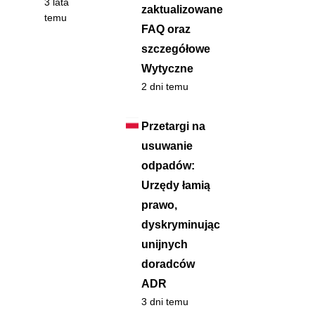
3 lata
zaktualizowane
temu
FAQ oraz
szczegółowe
Wytyczne
2 dni temu
Przetargi na
usuwanie
odpadów:
Urzędy łamią
prawo,
dyskryminując
unijnych
doradców
ADR
3 dni temu